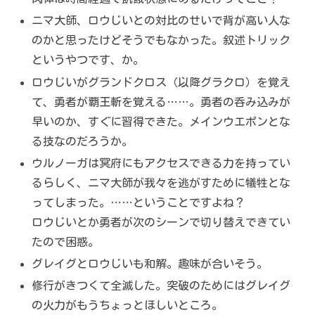
ニマ大師、ロウじいとの対比のせいで背が高い人な
のかと思ったけどそうでもなかった。叙述トリック
というやつです、か。
ロウじいがグランドクロス（以降グラクロ）を覚え
て、勇者が覇王斬を覚える……。勇者の呑み込みが
早いのか、すぐに習得できた。メインウエポンとな
る技なのだろうか。
ウルノーガは冥府にもアクセスできる力を持ってい
るらしく、ニマ大師が我々を逃がすために犠牲とな
ってしまった。……ということですよね？
ロウじいとか勇者が次のシーンで切り替えできてい
たので困惑。
グレイグとロウじいも和解。趣味が合いそう。
修行がきつくて全滅した。突破のためにはグレイグ
の火力がもうちょっとほしいところ。