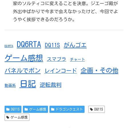
家のソルティコに変えることを決意。ジエーゴ殿が
外出中ばかりで今まで会えなかったけど、今回でよ
うやく挨拶できるのだろうか。
DQ6RTA
DQ11S
がんゴエ
DQ1RTA
ゲーム感想
スマブラ
チャート
企画・その他
パネルでポン
レインコード
日記
逆転裁判
動画系
DQ11S
ゲーム感想
ドラゴンクエスト
DQ11S
ゲーム感想