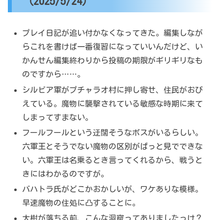
（2025/5/24）
プレイ日記が追い付かなくなってきた。編集しなが
らこれを書けば一番復習になっていいんだけど、い
かんせん編集終わりから投稿の期限がギリギリなも
のですから……。
シルビア軍がプチャラオ村に押し寄せ、住民がおび
えている。魔物に襲撃されている敏感な時期に来て
しまってすまない。
フールフールという迂闊そうなボスがいるらしい。
六軍王とそうでない魔物の区別がぱっと見でできな
い。六軍王は名乗るとき言ってくれるから、戦うと
きにはわかるのですが。
バハトラ氏がどこかおかしいが、ワケありな模様。
早速魔物の住処に凸することに。
大樹が落ちる前、こんな洞窟ってありましたっけ？