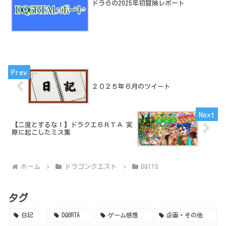
ドラ６の2025年初冒険レポート
２０２５年６月のツイート
【二度とするな！】ドラクエ６ＲＴＡ 実
際に起こしたミス集
ホーム
ドラゴンクエスト
DQ11S
タグ
日記
DQ6RTA
ゲーム感想
企画・その他