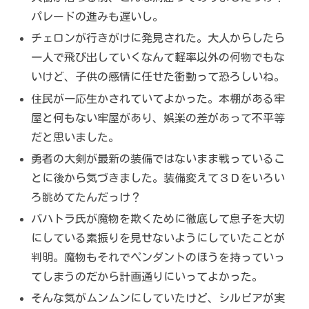
パレードの進みも遅いし。
チェロンが行きがけに発見された。大人からしたら
一人で飛び出していくなんて軽率以外の何物でもな
いけど、子供の感情に任せた衝動って恐ろしいね。
住民が一応生かされていてよかった。本棚がある牢
屋と何もない牢屋があり、娯楽の差があって不平等
だと思いました。
勇者の大剣が最新の装備ではないまま戦っているこ
とに後から気づきました。装備変えて３Ｄをいろい
ろ眺めてたんだっけ？
バハトラ氏が魔物を欺くために徹底して息子を大切
にしている素振りを見せないようにしていたことが
判明。魔物もそれでペンダントのほうを持っていっ
てしまうのだから計画通りにいってよかった。
そんな気がムンムンにしていたけど、シルビアが実