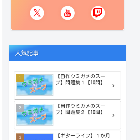
人気記事
【自作ウミガメのスー
プ】問題集１【10問】
【自作ウミガメのスー
プ】問題集２【10問】
【ギターライフ】１か月