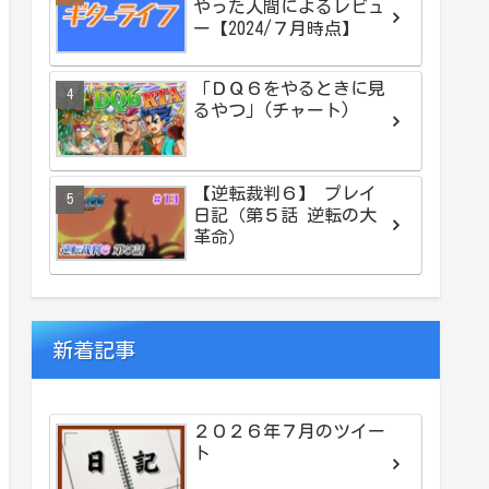
やった人間によるレビュ
ー【2024/７月時点】
「ＤＱ６をやるときに見
るやつ」(チャート)
【逆転裁判６】 プレイ
日記（第５話 逆転の大
革命）
新着記事
２０２６年７月のツイー
ト