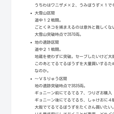
うちわはワニザメ×２、うみぼうず×１で
大雪山区間
道中１２戦闘。
ごとくネコを捕まえるのは意外と難しくな
大雪山突破時点で2870両。
地の遺跡区間
道中２１戦闘。
地蔵を使わずに突破。セーブしたいけど大
このあとてるてるぼうずを大量買いするた
なのか。
～ＶＳりゅう区間
地の遺跡突破時点で3835両。
ギョニーン前にてるてる７、つりざお購入
ギョニーン後にてるてる５、しゃけおに４購
大阪でてるてるぼうずをたくさん買いたい