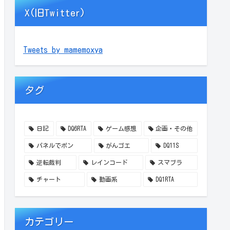
X(旧Twitter)
Tweets by mamemoxya
タグ
日記
DQ6RTA
ゲーム感想
企画・その他
パネルでポン
がんゴエ
DQ11S
逆転裁判
レインコード
スマブラ
チャート
動画系
DQ1RTA
カテゴリー