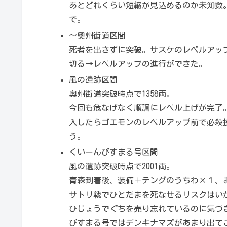
あとどれくらい短縮が見込めるのか未知数
で。
～奥州街道区間
死者を出さずに突破。サスケのレベルアッ
切る→レベルアップの進行ができた。
風の遺跡区間
奥州街道突破時点で1358両。
今回も危なげなく順調にレベル上げが完了
入したらゴエモンのレベルアップ前で必殺
う。
くいーんびすまる号区間
風の遺跡突破時点で2001両。
青森到着後、装備＋テングのうちわ×１、
サトリ戦でひとだまを死なせるリスクはいか
ひじょうでぐちを売り忘れているのに気づ
びすまる号ではデンキナマズがあまり出て