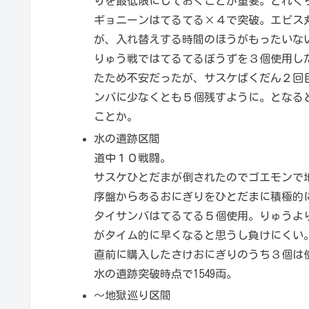
りを最低限にしておくことが重要。どれぐ
ギョニーンはてるてる×４で突破。エビス
が、入れ替えする時間のほうがもったいな
りゅう戦ではてるてるぼうずを３個使用し
たため不安だったが、サスケばくだん２回
ンバに少なくとも５個残すように。となる
ことか。
水の遺跡区間
道中１０戦闘。
サスケひとだまが倒されたのでゴエモンで地
序盤からあるおにぎりをひとだまに積極的
タイサンバはてるてる５個使用。りゅうよ
がタイム的に早くなると思うし負けにくい
直前に購入したさけおにぎりのうち３個は
水の遺跡突破時点で1549両。
～地獄巡り区間