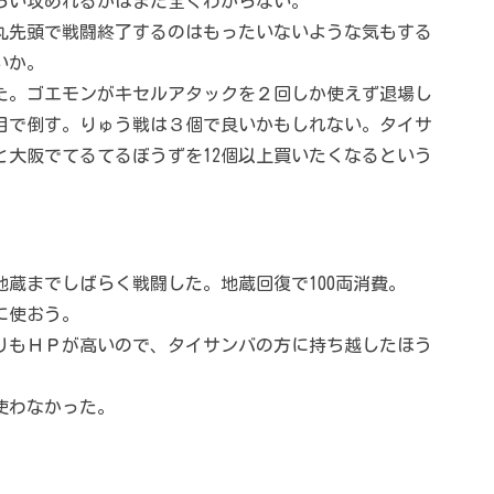
らい攻めれるかはまだ全くわからない。
丸先頭で戦闘終了するのはもったいないような気もする
いか。
た。ゴエモンがキセルアタックを２回しか使えず退場し
目で倒す。りゅう戦は３個で良いかもしれない。タイサ
と大阪でてるてるぼうずを12個以上買いたくなるという
蔵までしばらく戦闘した。地蔵回復で100両消費。
に使おう。
りもＨＰが高いので、タイサンバの方に持ち越したほう
。
使わなかった。